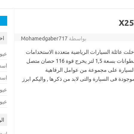
البح
عن:
اخ
بواسطة
Mohamedgaber717
التى دخلت عائلة السيارات الرياضية متعددة الاستخدامات
عيو
وحصلت السياراه على محرك من 4 اسطوانات بسعة 1,5 لتر يخرج قوة 116 حصان متصل
اسع
ت , وحصلت السيارة على مجموعة من عوامل الرفاهية
اسع
جودة فى السيارة والتى لابد من ذكرها , واليكم ابرز
عيو
عيو
ال
اسعا