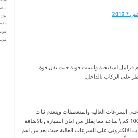
الياباني
2019
انواع 
سكودا
عيوب
عيوب ت
نوفا X25 هو استخدام فرامل اسفنجية وليست قوية حيث تقل قوة
ر على الركاب بالداخل.
لى السرعات العالية والمنعطفات وينعدم ثبات
سينوفا X25 بعد تجاوز السيارة سرعة 100 كم \ ساعة مما يقلل من امان السيارة , بالاضافة
ت الالكترونى على السرعات العالية حيث يعد من اهم