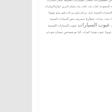
اسعار السيارات
ة
السعودية
العاب بنات
العاب بنات مكياج
انواع السيارات
المرور
بي ام دبليو
تويوتا
السيارات الصينية
بي إم دبليو
بيجو
اوبل
سيارة
سيات
صور السيارات الصينية
سيارات
شيفروليه
عيوب السيارات
عيوب السيارات الصينية
مرسيدس
كيا
نيسان
ويوتا
عيوب هوندا
كفرات
هيونداي