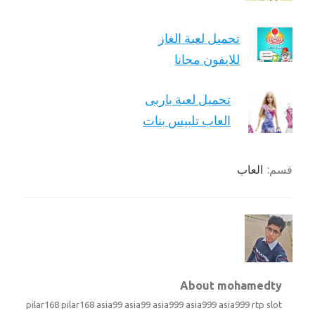
تحميل لعبة الغاز
للايفون مجانا
تحميل لعبة باربى
العاب تلبيس بنات
قسم:
العاب
About mohamedty
pilar168
pilar168
asia99
asia99
asia999
asia999
asia999
rtp slot