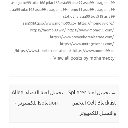
asiagame99
pilar168
pilar168
asia99
asia99
asia99
asiagame99
asia99
pilar168
asia99
asiagame99
momo99
asia99
asiagame99
slot dana
asia99
bos918
asia99
asia99
https://www.momo99.co/ https://momo99.org/
https://momo99.win/ https://www.momo99.com/
https://www.stevenhorealestate.com/
https://www.mutageneses.com/
https://www.flixinterdental.com/ https://www.momo99.co/
→
View all posts by mohamedty
←
تحميل لعبة Splinter
تحميل لعبة الفضاء Alien:
Cell Blacklist التخفي
Isolation للكمبيوتر
→
والتسلل للكمبيوتر