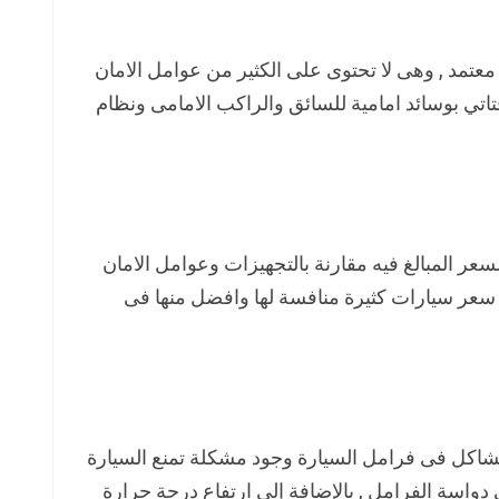
معتمد , وهى لا تحتوى على الكثير من عوامل الامان
اتي بوسائد امامية للسائق والراكب الامامى ونظام
زوتى t600 كوبيه 2019 هو السعر المبالغ فيه مقارنة بالتجهيزات وعوامل الامان
سعر سيارات كثيرة منافسة لها وافضل منها فى
اكل فى فرامل السيارة وجود مشكلة تمنع السيارة
واسة الفرامل , بالإضافة إلى ارتفاع درجة حرارة