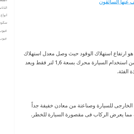
عنها السائقون
الياباني
انواع 
سكودا
عيوب
عيوب ت
ن ابرز عيوب زوتى t600 كوبيه 2019 هو ارتفاع استهلاك الوقود حيث وصل معدل استهلاك
الوقود الى 13 لتر لكل 100 كم بالرغم من استخدام السيارة محرك بسعة 1,6 لتر فقط ويعد
 الفئة.
لخارجى للسيارة وصناعتة من معادن خفيفة جداً
ة مما يعرض الركاب فى مقصورة السيارة للخطر.