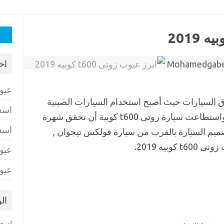
البح
عن:
اخ
Mohamedgab
عيو
 السيارات حيث أصبح استخدام السيارات الصينية
اسع
منتشر بعدما أثبتت الكثير من الكفاءة , واستطاعت سيارة زوتى t600 كوبية أن تحقق شهرة
اسع
يم السيارة بالقرب من سيارة فولكس تيجوان ,
بيه 2019.
عيو
عيو
ال
اسعا