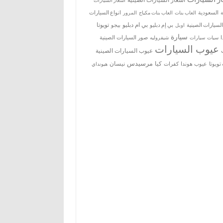
اسعار السيارات
ة
السعودية
العاب بنات
العاب بنات مكياج
انواع السيارات
المرور
بي ام دبليو
تويوتا
السيارات الصينية
بي إم دبليو
بيجو
اوبل
سيارة
سيات
صور السيارات الصينية
سيارات
شيفروليه
عيوب السيارات
عيوب السيارات الصينية
مرسيدس
كيا
نيسان
ويوتا
عيوب هوندا
كفرات
هيونداي