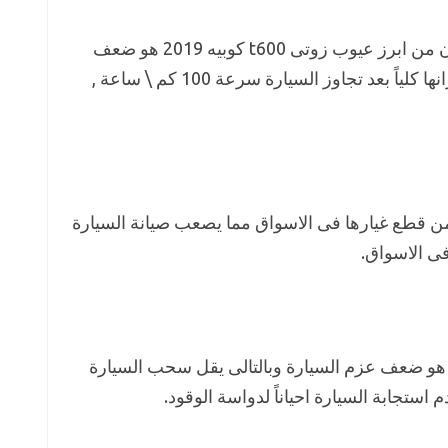
على الرغم من وزن السيارة الكبير الا ان من ابرز عيوب زوتى t600 كوبيه 2019 هو ضعف
الثبات بزيادة السرعة وتفقد السيارة اتزانها كلياً بعد تجاوز السيارة سرعة 100 كم \ ساعة ,
ر من قطع غيارها فى الاسواق مما يصعب صيانة السيارة
فى الاسواق.
ن ابرز عيوب زوتى t600 كوبيه 2019 هو ضعف عزم السيارة وبالتالى يقل سحب السيارة
ستجابة السيارة احياناً لدواسة الوقود.