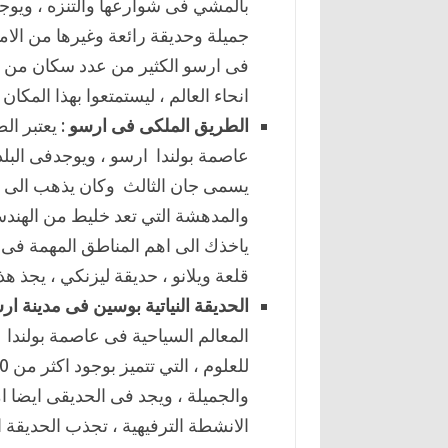
بالمشي فى شوارعها والتنزه ، ويوجد
جميلة وحديقة رائعة وغيرها من الاما
فى ارسو الكثير من عدد سكان من جم
انحاء العالم ، ليستمتعوا بهذا المكان ا
الطريق الملكى فى ارسو
: يعتبر ا
عاصمة بولندا ارسو ، ويوجدفى البلد
يسمى جان الثالث وكان يذهب الى منزل
والمدهشة التي تعد خليط من الهندسة
ياخذك الى اهم المناطق المهمة فى م
قلعة ويلانو ، حديقة ليزنكي ، يجذ ه
الحديقة النياتية بوسين فى مدينة ار
المعالم السياحية فى عاصمة بولندا ا
والجميلة ، ويجد فى الحديقى ايضا ا
الانشطة الترفيهية ، تجذب الحديقة ا