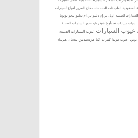
اسعار السيارات
ة
السعودية
العاب بنات
العاب بنات مكياج
انواع السيارات
المرور
بي ام دبليو
تويوتا
السيارات الصينية
بي إم دبليو
بيجو
اوبل
سيارة
سيات
صور السيارات الصينية
سيارات
شيفروليه
عيوب السيارات
عيوب السيارات الصينية
مرسيدس
كيا
نيسان
ويوتا
عيوب هوندا
كفرات
هيونداي