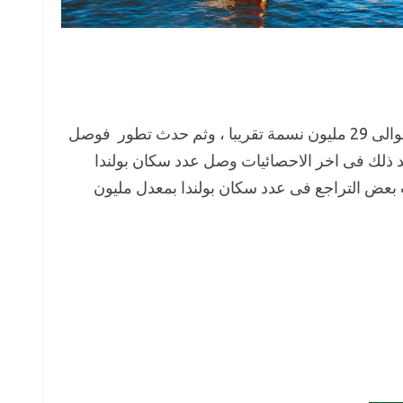
بلغ عدد سكان بولندا فى عام 1960 م حوالى 29 مليون نسمة تقريبا ، وثم حدث تطور فوصل
 عام 2000 م ، وثم بعد ذلك فى اخر الاحصائيات وصل عدد سكان بولندا
 حدث بعض التراجع فى عدد سكان بولندا بمعدل مليون