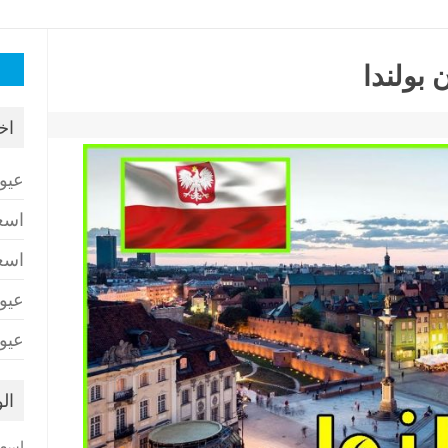
البح
بولندا
عن:
اخ
عيو
اسع
اسع
عيو
عيو
ال
اسعا