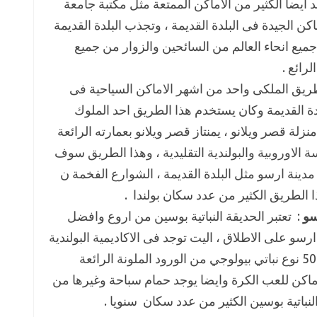
 ايضا الكثير من الاماكن الممتعة مثل مكتبة جامعة
كن الجيدة فى البلدة القديمة ، وتجذب البلدة القديمة
يع انحاء العالم من السائحين والزوار من جميع
لرائع .
لطريق الملكى واحد من اشهر الاماكن السياحية فى
ة القديمة وكان يستخدم هذا الطريق احد الملوك
ة قصر ويلانو ، يمنتاز قصر ويلانو بعمارته الرائعة
 الاوروبية والبولندية التقليدية ، وهذا الطريق سوف
دينة ارسو مثل البلدة القديمة ، الشوارع الفخمة ن
ذا الطريق الكثير من عدد سكان بولندا .
سو
: تعتبر الحديقة النباتية بوسين من اروع وافضل
رسو على الاطلاق ، اليت توجد فى الاكاديمية البولندية
للعلوم ، التي تتميز بوجود اكثر من 500 نوع نباتي بيولوجي من الورود الملونة الرائعة
ماكن للعب الكرة وايضا يوجد حمام سباحة وغيرها من
لنباتية بوسين الكثير من عدد سكان سنويا .