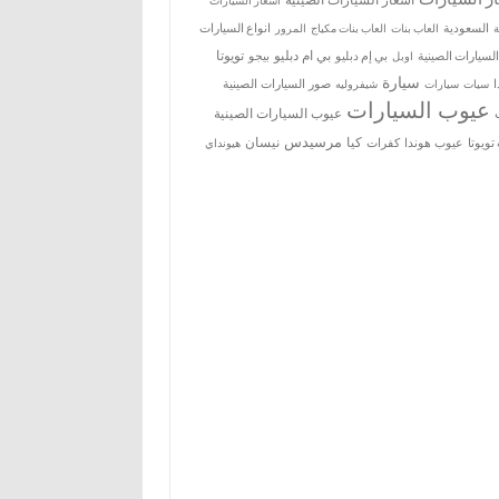
اسعار السيارات
ة
السعودية
العاب بنات
العاب بنات مكياج
انواع السيارات
المرور
بي ام دبليو
تويوتا
السيارات الصينية
بي إم دبليو
بيجو
اوبل
سيارة
سيات
صور السيارات الصينية
سيارات
شيفروليه
عيوب السيارات
عيوب السيارات الصينية
مرسيدس
كيا
نيسان
ويوتا
عيوب هوندا
كفرات
هيونداي