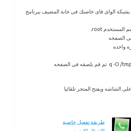
ه بشبكة الواى فاى خاصتك فى خانة المضيف ببرنامج
لمستخدم root.
لى الصفحه
ه واحده
على الشاشه ويفتح المتجر تلقائيا
طريقة تفعيل خاصية
الانتظار للايفون