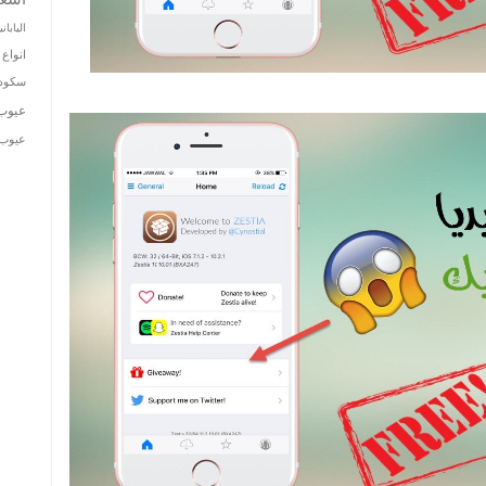
الياباني
انواع 
سكودا
عيوب
عيوب ت