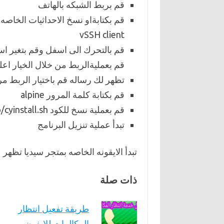
قم بربط الشبكه بالهاتف
قم بكتابةاو نسخ الاحداثيات الخاص
vSSH client
قم بالتحرك الى اسفل وقم بتغير اسم ا
قم بعمليةالربط من خلال الخيار اع
تظهر لك رساله قم باختيار الربط مر
قم بكتابة كلمة المرور alpine
قم بعملية نسخ للكود q -O /tmp/cyinstall.sh ثم قم بلصقه فى الصفحه
تبدأ عملية تنزيل البرنامج
تبدأ الايقونه الخاصه بمتجر سيديا تظهر 
ذات صلة
طريقة تفعيل انتظار
المكالمات للايفون