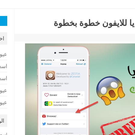
البح
ا للايفون خطوة بخطوة
عن:
اخ
عيو
اسع
اسع
عيو
عيو
ال
اسعا