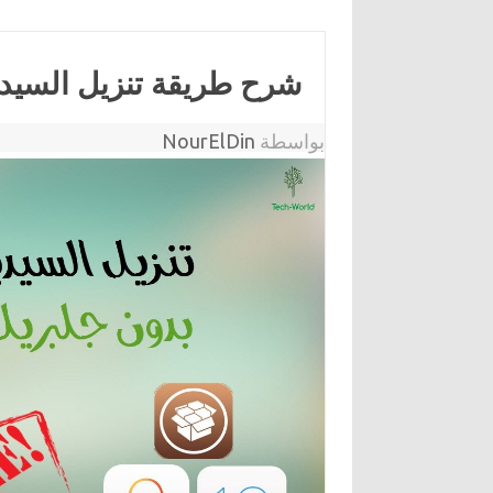
شرح طريقة تنزيل السيدي
بواسطة
NourElDin