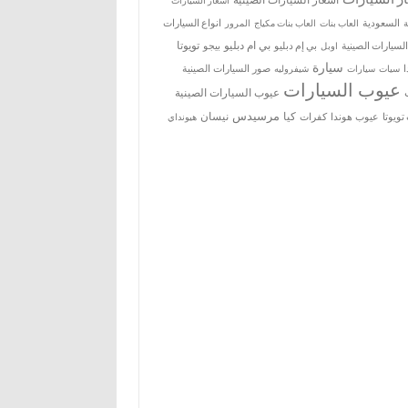
اسعار السيارات
ة
السعودية
العاب بنات
العاب بنات مكياج
انواع السيارات
المرور
بي ام دبليو
تويوتا
السيارات الصينية
بي إم دبليو
بيجو
اوبل
سيارة
سيات
صور السيارات الصينية
سيارات
شيفروليه
عيوب السيارات
عيوب السيارات الصينية
مرسيدس
كيا
نيسان
ويوتا
عيوب هوندا
كفرات
هيونداي