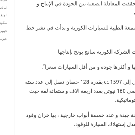
قت المعادلة الصعبة بين الجودة في الإنتاج و
الياباني
انواع 
سكودا
عة الطيبة للسيارات الكورية و بدأت في نشر خط
عيوب
عيوب ت
الشركة الكورية سانج يونج بإنتاجها
ا و أكثرها جودة و من أقل السيارات سعرا ً.
تمتلك تيفولي محرك ذو سعة كبيرة تصل إلي 1597 cc بقدرة 128 حصان تصل إلي عدد ستة
آلاف لفة في الدقيقة الواحدة و عزم أقصى 160 نيوتن بعدد اربعة آلاف و ستمائة لفة حيث
ماتيكية.
 جيدة و عدد خمسة أبواب خارجية ، بها خزان وقود