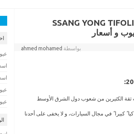
البح
 تيفولي SSANG YONG TIFOLI 2018
عن:
وب و أسعار
اخ
بواسطة
ahmed mohamed
عيو
اسع
اسع
عيو
ثقة الكثيرين من شعوب دول الشرق الأوسط
عيو
ا ً كبيرا ً في مجال السيارات، و لا يخفى على أحدنا
ال
اسعا