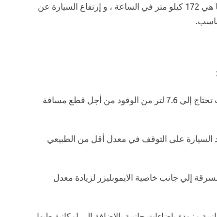
اقصى سرعة تستطيع السيارة ان تبلغها هي 172 كيلو متر في الساعة ، و إرتفاع السيارة عن
معدل إستهلاك السيارة للوقود جيد حيث تحتاج إلي 7.6 لتر من الوقود من أجل قطع مسافة
د السيارة على التوقف في معدل أقل من الطبيعي
سرقة إلي جانب خاصية الايموبليزر لزيادة معدل
مقاس 18 و مرايات جانبية مزودة بإضاءات جانبية بالإضافة إلي إمكانية طيها