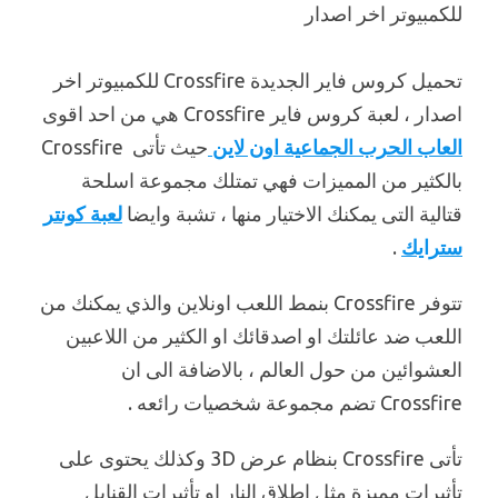
تحميل كروس فاير الجديدة Crossfire للكمبيوتر اخر
اصدار ، لعبة كروس فاير Crossfire هي من احد اقوى
العاب الحرب الجماعية اون لاين
حيث تأتى Crossfire
بالكثير من المميزات فهي تمتلك مجموعة اسلحة
قتالية التى يمكنك الاختيار منها ، تشبة وايضا
لعبة كونتر
سترايك
.
تتوفر Crossfire بنمط اللعب اونلاين والذي يمكنك من
اللعب ضد عائلتك او اصدقائك او الكثير من اللاعبين
العشوائين من حول العالم ، بالاضافة الى ان
Crossfire تضم مجموعة شخصيات رائعه .
تأتى Crossfire بنظام عرض 3D وكذلك يحتوى على
تأثيرات مميزة مثل اطلاق النار او تأثيرات القنابل