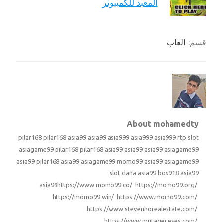
المعبد للكمبيوتر
قسم:
العاب
About mohamedty
pilar168
pilar168
asia99
asia99
asia999
asia999
asia999
rtp slot
asiagame99
pilar168
pilar168
asia99
asia99
asia99
asiagame99
asia99
pilar168
asia99
asiagame99
momo99
asia99
asiagame99
slot dana
asia99
bos918
asia99
asia99
https://www.momo99.co/ https://momo99.org/
https://momo99.win/ https://www.momo99.com/
https://www.stevenhorealestate.com/
https://www.mutageneses.com/