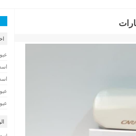
البح
ارات
عن:
اخ
عيو
اسع
اسع
عيو
عيو
ال
اسعا