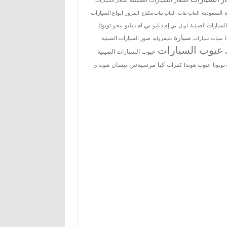
اسعار السيارات
ة
السعودية
العاب بنات
العاب بنات مكياج
انواع السيارات
المرور
بي ام دبليو
تويوتا
السيارات الصينية
بي إم دبليو
بيجو
اوبل
سيارة
سيات
صور السيارات الصينية
سيارات
شيفروليه
عيوب السيارات
عيوب السيارات الصينية
مرسيدس
كيا
نيسان
ويوتا
عيوب هوندا
كفرات
هيونداي