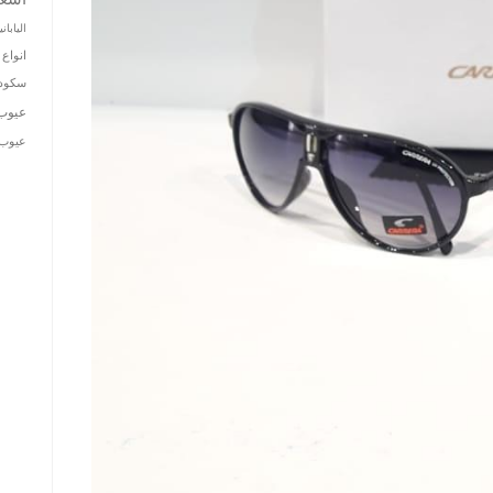
الياباني
انواع 
سكودا
عيوب
عيوب ت