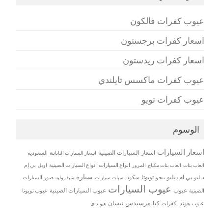
عيوب كفرات فالكون
اسعار كفرات برجستون
اسعار كفرات ريدستون
عيوب كفرات ماكسس تايلندي
عيوب كفرات تويو
الوسوم
اسعار السيارات
اسعار السيارات الصينية
اسعار السيارات اليابانية
السعودية
العاب بنات
العاب بنات مكياج
انواع السيارات
انواع السيارات الصينية
بي إم
المرور
اوبل
سيارة
بي ام دبليو
تويوتا
دبليو
بيجو
سكودا
سيات
صور السيارات
سيارات
شيفروليه
عيوب السيارات
عيوب
عيوب السيارات الصينية
الصينية
عيوب تويوتا
مرسيدس
كيا
نيسان
عيوب هوندا
كفرات
هيونداي