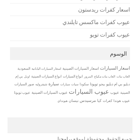
اسعار كفرات ريدستون
عيوب كفرات ماكسس تايلندي
عيوب كفرات تويو
الوسوم
اسعار السيارات
اسعار السيارات الصينية
اسعار السيارات اليابانية
السعودية
العاب بنات
العاب بنات مكياج
انواع السيارات
انواع السيارات الصينية
بي إم
المرور
اوبل
سيارة
بي ام دبليو
تويوتا
دبليو
بيجو
سكودا
سيات
صور السيارات
سيارات
شيفروليه
عيوب السيارات
عيوب
عيوب السيارات الصينية
الصينية
عيوب تويوتا
مرسيدس
كيا
نيسان
عيوب هوندا
كفرات
هيونداي
جميع الحقوق محفوظة لموقع
برامجنا