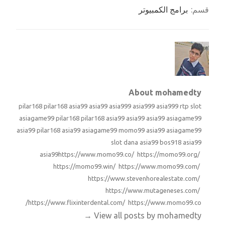
قسم:
برامج الكمبيوتر
About mohamedty
pilar168
pilar168
asia99
asia99
asia999
asia999
asia999
rtp slot
asiagame99
pilar168
pilar168
asia99
asia99
asia99
asiagame99
asia99
pilar168
asia99
asiagame99
momo99
asia99
asiagame99
slot dana
asia99
bos918
asia99
asia99
https://www.momo99.co/ https://momo99.org/
https://momo99.win/ https://www.momo99.com/
https://www.stevenhorealestate.com/
https://www.mutageneses.com/
https://www.flixinterdental.com/ https://www.momo99.co/
→
View all posts by mohamedty