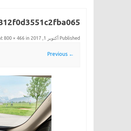
812f0d3551c2fba065
Published
أكتوبر 1, 2017
at
in
800 × 466
← Previous