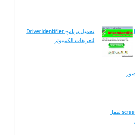
تحميل برنامج DriverIdentifier
لتعريفات الكمبيوتر
ر الصور
تحميل برنامج screenblur لقفل