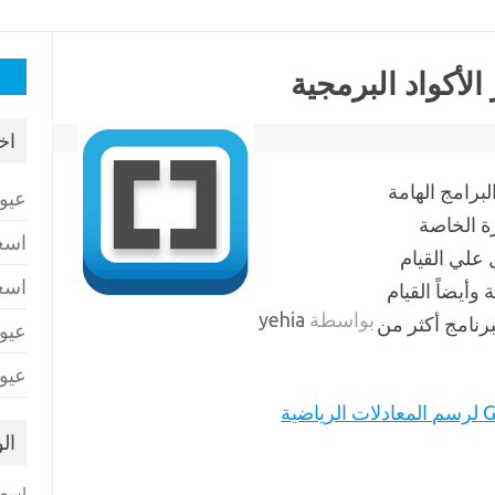
البح
عن:
اخ
ضمن البرامج الهامة
عيو
ة الخاصة
اسع
 علي القيام
اسع
أيضاً القيام
بواسطة
yehia
برنامج أكثر من
عيو
عيو
ال
اسعا