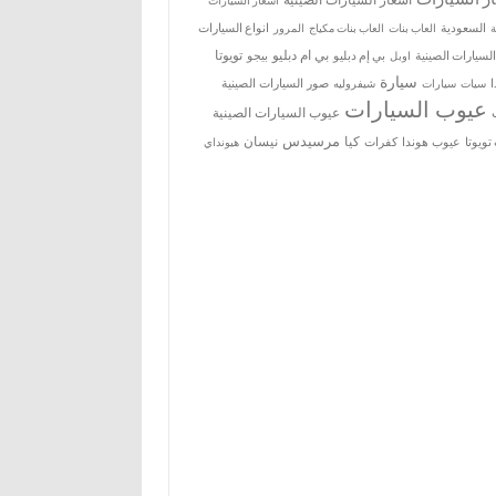
اسعار السيارات
ة
السعودية
العاب بنات
العاب بنات مكياج
انواع السيارات
المرور
بي ام دبليو
تويوتا
السيارات الصينية
بي إم دبليو
بيجو
اوبل
سيارة
سيات
صور السيارات الصينية
سيارات
شيفروليه
عيوب السيارات
عيوب السيارات الصينية
مرسيدس
كيا
نيسان
ويوتا
عيوب هوندا
كفرات
هيونداي