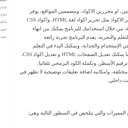
الياباني
، او محررين الاكواد، ومصممين المواقع، يوفر
انواع 
الاكواد مثل تحرير اكواد لغة
، واكواد
CSS
HTML
سكودا
، من خلال استخدامك للبرنامج يمكنك من انهاء
عيوب
لم والتجربة، يقدم البرنامج تجربة رائعة
عيوب ت
 اﻹستخدام والجذابة، ويمكنك البدء في التعلم
ا يمكنك تعديل الصفحات
و تعديل اكواد
،
CSS
HTML
قيم الأسطر، وتكملة الكود البرمجي تلقائيا،
 مختلفة، وامكانية اضافة تعليقات توضيحية لا تظهر في
ث داخلي
.
المميزات والتي تتلخص في السطور التالية وهي: