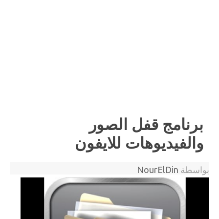
برنامج قفل الصور
والفيديوهات للايفون
بواسطة
NourElDin