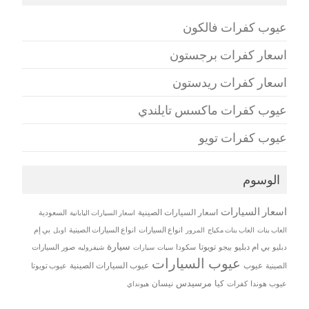
عيوب كفرات فالكون
اسعار كفرات برجستون
اسعار كفرات ريدستون
عيوب كفرات ماكسس تايلندي
عيوب كفرات تويو
الوسوم
اسعار السيارات
اسعار السيارات الصينية
اسعار السيارات اليابانية
السعودية
العاب بنات
العاب بنات مكياج
انواع السيارات
انواع السيارات الصينية
بي إم
المرور
اوبل
سيارة
بي ام دبليو
تويوتا
دبليو
بيجو
سكودا
سيات
صور السيارات
سيارات
شيفروليه
عيوب السيارات
عيوب
عيوب السيارات الصينية
الصينية
عيوب تويوتا
مرسيدس
كيا
نيسان
عيوب هوندا
كفرات
هيونداي