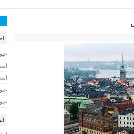
البح
ل
عن:
اخ
عيو
اسع
اسع
عيو
عيو
ال
اسعا