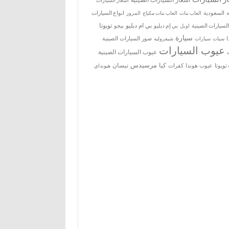
اسعار السيارات
ة
السعودية
العاب بنات
العاب بنات مكياج
انواع السيارات
المرور
بي ام دبليو
تويوتا
السيارات الصينية
بي إم دبليو
بيجو
اوبل
سيارة
سيات
صور السيارات الصينية
سيارات
شيفروليه
عيوب السيارات
عيوب السيارات الصينية
مرسيدس
كيا
نيسان
ويوتا
عيوب هوندا
كفرات
هيونداي