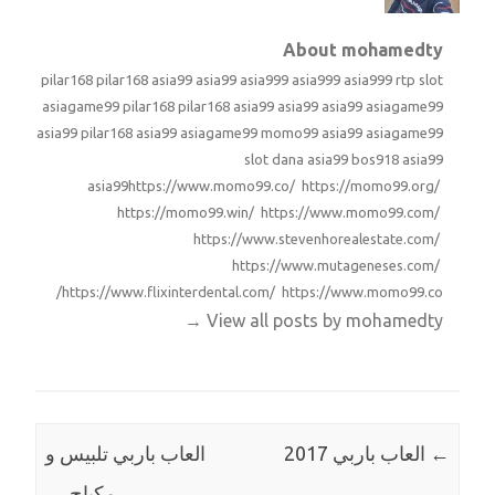
About mohamedty
pilar168
pilar168
asia99
asia99
asia999
asia999
asia999
rtp slot
asiagame99
pilar168
pilar168
asia99
asia99
asia99
asiagame99
asia99
pilar168
asia99
asiagame99
momo99
asia99
asiagame99
slot dana
asia99
bos918
asia99
asia99
https://www.momo99.co/ https://momo99.org/
https://momo99.win/ https://www.momo99.com/
https://www.stevenhorealestate.com/
https://www.mutageneses.com/
https://www.flixinterdental.com/ https://www.momo99.co/
→
View all posts by mohamedty
←
العاب باربي 2017
العاب باربي تلبيس و
مكياج
→