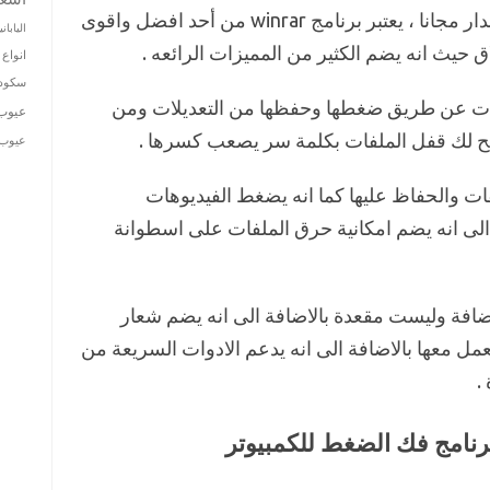
تحميل برنامج winrar للكمبيوتر اخر اصدار مجانا ، يعتبر برنامج winrar من أحد افضل واقوى
الياباني
 حيث انه يضم الكثير من المميزات الرائعه .
انواع 
سكودا
على جميع الملفات عن طريق ضغطها وحفظها من التعديلات ومن
عيوب
تيح لك قفل الملفات بكلمة سر يصعب كسرها .
عيوب ت
فات والحفاظ عليها كما انه يضغط الفيديوهات
الى انه يضم امكانية حرق الملفات على اسطوانة
هة بسيطة بالاضافة وليست مقعدة بالاضافة الى انه يضم شعار
عمل معها بالاضافة الى انه يدعم الادوات السريعة من
.