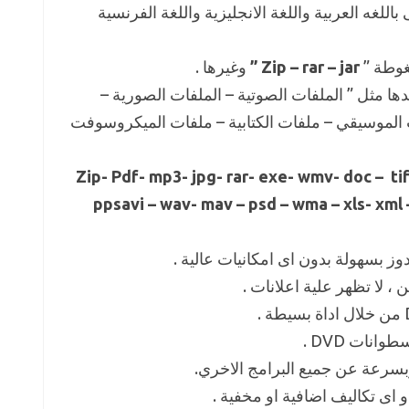
باللغه العربية واللغة الانجليزية واللغة الفرنسية
غوطة ”
Zip – rar – jar ”
وغيرها .
ا مثل ” الملفات الصوتية – الملفات الصورية –
ت الموسيقي – ملفات الكتابية – ملفات الميكروسوفت
Zip- Pdf- mp3- jpg- rar- exe- wmv- doc – tif
ppsavi – wav- mav – psd – wma – xls- xml 
وز بسهولة بدون اى امكانيات عالية .
 ، لا تظهر علية اعلانات .
نات DVD .
سرعة عن جميع البرامج الاخري.
اى تكاليف اضافية او مخفية .