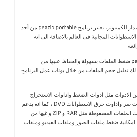
تحميل برنامج peazip portable اخر اصدار للكمبيوتر، يعتبر برنامج peazip portable من أحد
طوانات المجانية فى العالم بالاضافة الى انه
ئعة .
يمكنك من خلال برنامج peazip portable ضغط الملفات بسهولة والحفاظ عليها من
يح لك تقليل حجم الملفات من خلال بوتات عمل البرنامج
peaz يدعم الكثير من الادوات مثل ادوات الضغط واداوات الاستخراج
بالاضافة الى ادوات قفل الملفات بكلمات سر واداوت حرق الاسطوانات DVD ، كما انه يدعم
الكثير من الامتدادات المختلفة وامتدادات الملفات المضغوطة مثل RAR و ZIP و غيها من
عم امكانية ضغط ملفات الصور وملفات الفيديو وملفات