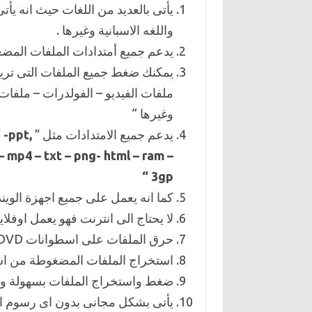
يأتى بالعديد من اللغات حيث انه يأتى 
واللغه الاسبانية وغيرها .
يدعم جميع أمتدادات الملفات المض
يمكنك ضغط جميع الملفات التى تريده
ملفات الفيديو – الفولدرات – ملفا
وغيرها “
يدعم جميع الامتدادات مثل ”
 -ppt,
– mp4 – txt – png- html – ram –
3gp “
كما انه يعمل على جميع اجهزة الويند
لا يحتاج الى انترنت فهو يعمل اوفلاين
حرق الملفات على اسطوانات DVD من خلال اداة بسيطة .
استخراج الملفات المضغوطة من اسطوا
ضغط واستخراج الملفات بسهولة وب
يأتى بشكل مجانى بدون اى رسوم او 