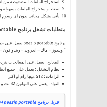
استخراج الملفات المضغوطة من اسطوا
ضغط واستخراج الملفات بسهولة وب
يأتى بشكل مجانى بدون اى رسوم او 
متطلبات تشغل برنامج peazip portable على الكمبيوتر اخر اصدار
برنامج p portable
” ويندوز – ماك – اندرويد – ويندو فون – 
المعالج : يعمل على المعالجات بتردد 1 جيجا هيتز او اقوى 
نظام التشغل : يعمل على جميع انظم
الرامات : 512 ميجا رام او اكثر
النواه : يعمل على النواتين 32 بت و 64 .
تنزيل برنامج peazip portable اخر اصدار للكمبيوتر مجانا