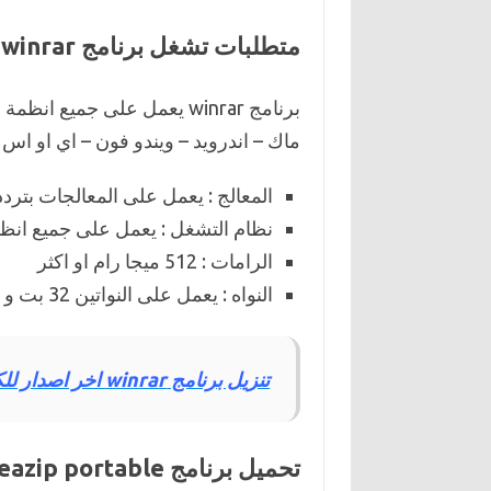
متطلبات تشغل برنامج winrar على الكمبيوتر اخر اصدار
برنامج winrar يعمل على جمي
ماك – اندرويد – ويندو فون – اي او اس ”
المعالج : يعمل على المعالجات بتردد 1 جيجا هيتز او اقوى 
نظام التشغل : يعمل على جميع انظم
الرامات : 512 ميجا رام او اكثر
النواه : يعمل على النواتين 32 بت و 64 .
تنزيل برنامج winrar اخر اصدار للكمبيوتر من الموقع الرسمي
تحميل برنامج peazip portable افضل برنامج فك الضفط للكمبيوتر مجانا