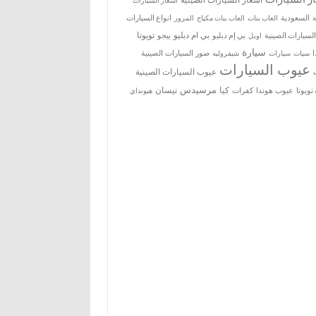
اسعار السيارات
ة
السعودية
العاب بنات
العاب بنات مكياج
انواع السيارات
المرور
بي ام دبليو
تويوتا
السيارات الصينية
بي إم دبليو
بيجو
اوبل
سيارة
سيات
صور السيارات الصينية
سيارات
شيفروليه
عيوب السيارات
عيوب السيارات الصينية
مرسيدس
كيا
نيسان
ويوتا
عيوب هوندا
كفرات
هيونداي