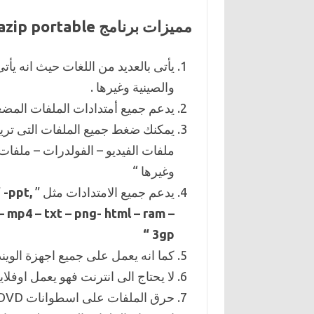
مميزات برنامج peazip portable مجانا اخر اصدار للكمبيوتر
يأتى بالعديد من اللغات حيث انه يأتى 
والصينية وغيرها .
يدعم جميع أمتدادات الملفات المض
يمكنك ضغط جميع الملفات التى تريده
ملفات الفيديو – الفولدرات – ملفا
وغيرها “
يدعم جميع الامتدادات مثل ”
 -ppt,
– mp4 – txt – png- html – ram –
3gp “
كما انه يعمل على جميع اجهزة الويند
لا يحتاج الى انترنت فهو يعمل اوفلاين
حرق الملفات على اسطوانات DVD من خلال اداة بسيطة .