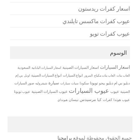
اسعار كفرات ريدستون
عيوب كفرات ماكسس تايلندي
عيوب كفرات تويو
الوسوم
اسعار السيارات
اسعار السيارات الصينية
اسعار السيارات اليابانية
السعودية
العاب بنات
العاب بنات مكياج
انواع السيارات
انواع السيارات الصينية
بي إم
المرور
اوبل
سيارة
بي ام دبليو
تويوتا
دبليو
بيجو
سكودا
سيات
صور السيارات
سيارات
شيفروليه
عيوب السيارات
عيوب
عيوب السيارات الصينية
الصينية
عيوب تويوتا
مرسيدس
كيا
نيسان
عيوب هوندا
كفرات
هيونداي
جميع الحقوق محفوظة لموقع
برامجنا