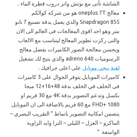
الشاشة تأتى مع نوتش واتر دروب قطرة الماء .
معالج oneplus 7T هو من شركة كوالكم
Snapdragon 855 والذي يعمل بدقة تصنيع 7 نانو
متر وهو احد اقوى المعالجات فى العالم الى الان
والتى ركزت تطوير المعالج ليتناسب مع الالعاب
ويحسن معالجة الصور الكاميرات بفضل معالج
الرسوميات adreno 640 والذي يتيح لك تشغيل
لعبة ببجي موبايل
على اعلى جرافيك .
كاميرات الموبايل يتوفر الجوال على 3 كاميرات
فى الخلف في الخلف بدقة 48+16+12 ميجا
بكسل وتدعم التصوير بدقة 4K مع 30 فريم او
FHD+ 1080 مع 60 فريم بالاضافة الى ان الموبايل
يتضمن امكانية التصوير بانماط ” التقريب البصري –
الماكرو – العزل – الليلي – الترا وايد الزاوية
الواسعة ”