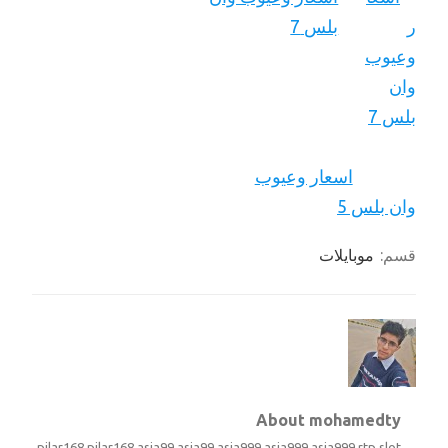
بلس 7
اسعار وعيوب
وان بلس 5
قسم:
موبايلات
About mohamedty
pilar168
pilar168
asia99
asia99
asia999
asia999
asia999
rtp slot