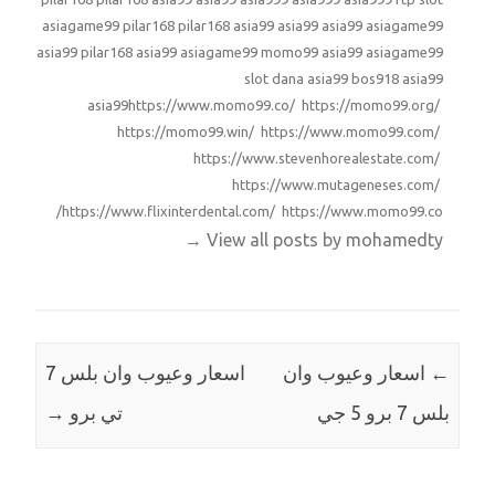
asiagame99
pilar168
pilar168
asia99
asia99
asia99
asiagame99
asia99
pilar168
asia99
asiagame99
momo99
asia99
asiagame99
slot dana
asia99
bos918
asia99
asia99
https://www.momo99.co/ https://momo99.org/
https://momo99.win/ https://www.momo99.com/
https://www.stevenhorealestate.com/
https://www.mutageneses.com/
https://www.flixinterdental.com/ https://www.momo99.co/
→
View all posts by mohamedty
←
اسعار وعيوب وان
اسعار وعيوب وان بلس 7
بلس 7 برو 5 جي
تي برو
→