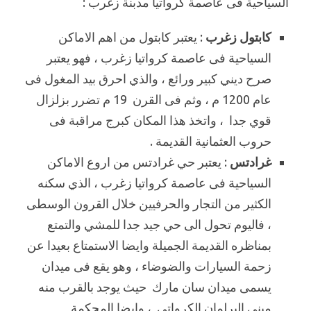
السياحية فى عاصمة كرواتيا مدبنة زغرب :
كابتول زغرب
: يعتبر كابتول من اهم الاماكن
السياحية فى عاصمة كرواتيا زغرب ، فهو يعتبر
صرح ديني كبير ورائع ، والذي احرق بيد المغول فى
عام 1200 م ، وثم فى القرن 19 م تضرر بزلزال
قوي جدا ، واتخذ هذا المكان كبرج مراقبة فى
حروب العثمانية القديمة .
غرادتس
: يعتبر حي غرادتس من اروع الاماكن
السياحية فى عاصمة كرواتيا زغرب ، الذي سكنه
الكثير من التجار والحرفيين خلال القرون الوسطى
، فاليوم تحول الى حي جيد جدا للمشي والتمتع
بمناظره القديمة الجميلة وايضا الاستمتاع بعيدا عن
زحمة السيارات والضوضاء ، وهو يقع فى ميدان
يسمى ميدان سان مارك حيث يوجد بالقرب منه
مبنى البرلمان الكرواتي ، وايضا المحكمة