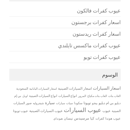
عيوب كفرات فالكون
اسعار كفرات برجستون
اسعار كفرات ريدستون
عيوب كفرات ماكسس تايلندي
عيوب كفرات تويو
الوسوم
اسعار السيارات
اسعار السيارات الصينية
اسعار السيارات اليابانية
السعودية
العاب بنات
العاب بنات مكياج
انواع السيارات
انواع السيارات الصينية
بي إم
المرور
اوبل
سيارة
بي ام دبليو
تويوتا
دبليو
بيجو
سكودا
سيات
صور السيارات
سيارات
شيفروليه
عيوب السيارات
عيوب
عيوب السيارات الصينية
الصينية
عيوب تويوتا
مرسيدس
كيا
نيسان
عيوب هوندا
كفرات
هيونداي