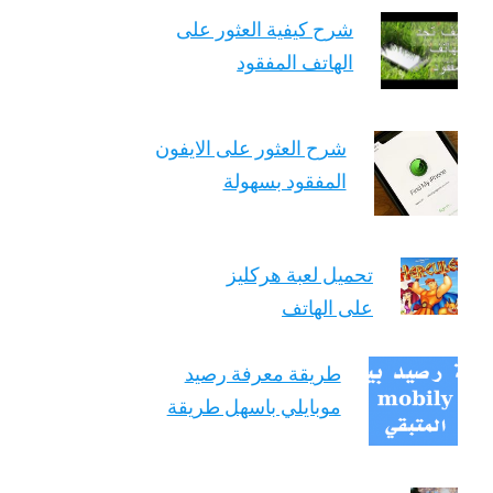
شرح كيفية العثور على
الهاتف المفقود
شرح العثور على الايفون
المفقود بسهولة
تحميل لعبة هركليز
على الهاتف
طريقة معرفة رصيد
موبايلي باسهل طريقة