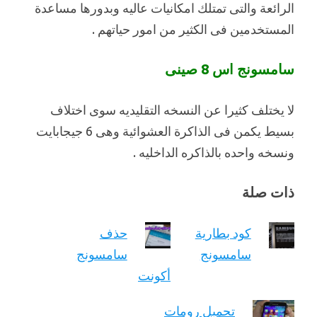
الرائعة والتى تمتلك امكانيات عاليه وبدورها مساعدة
المستخدمين فى الكثير من امور حياتهم .
سامسونج اس 8 صينى
لا يختلف كثيرا عن النسخه التقليديه سوى اختلاف
بسيط يكمن فى الذاكرة العشوائية وهى 6 جيجابايت
ونسخه واحده بالذاكره الداخليه .
ذات صلة
كود بطارية
حذف
سامسونج
سامسونج
أكونت
تحميل رومات