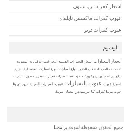
اسعار كفرات ريدستون
عيوب كفرات ماكسس تايلندي
عيوب كفرات تويو
الوسوم
اسعار السيارات
اسعار السيارات الصينية
اسعار السيارات اليابانية
السعودية
العاب بنات
العاب بنات مكياج
انواع السيارات
انواع السيارات الصينية
بي إم
المرور
اوبل
سيارة
بي ام دبليو
تويوتا
دبليو
بيجو
سكودا
سيات
صور السيارات
سيارات
شيفروليه
عيوب السيارات
عيوب
عيوب السيارات الصينية
الصينية
عيوب تويوتا
مرسيدس
كيا
نيسان
عيوب هوندا
كفرات
هيونداي
جميع الحقوق محفوظة لموقع
برامجنا