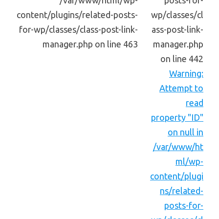
/var/www/html/wp-
posts-for-
content/plugins/related-posts-
wp/classes/cl
for-wp/classes/class-post-link-
ass-post-link-
manager.php on line 463
manager.php
on line 442
Warning:
Attempt to
read
property "ID"
on null in
/var/www/ht
ml/wp-
content/plugi
ns/related-
posts-for-