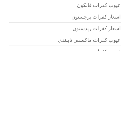
عيوب كفرات فالكون
اسعار كفرات برجستون
اسعار كفرات ريدستون
عيوب كفرات ماكسس تايلندي
عيوب كفرات تويو
الوسوم
اسعار السيارات
اسعار السيارات الصينية
اسعار السيارات اليابانية
السعودية
العاب بنات
العاب بنات مكياج
انواع السيارات
انواع السيارات الصينية
بي إم
المرور
اوبل
سيارة
بي ام دبليو
تويوتا
دبليو
بيجو
سكودا
سيات
صور السيارات
سيارات
شيفروليه
عيوب السيارات
عيوب
عيوب السيارات الصينية
الصينية
عيوب تويوتا
مرسيدس
كيا
نيسان
عيوب هوندا
كفرات
هيونداي