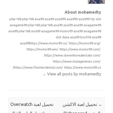
About mohamedty
pilar168
pilar168
asia99
asia99
asia999
asia999
asia999
rtp slot
asiagame99
pilar168
pilar168
asia99
asia99
asia99
asiagame99
asia99
pilar168
asia99
asiagame99
momo99
asia99
asiagame99
slot dana
asia99
bos918
asia99
asia99
https://www.momo99.co/ https://momo99.org/
https://momo99.win/ https://www.momo99.com/
https://www.stevenhorealestate.com/
https://www.mutageneses.com/
https://www.flixinterdental.com/ https://www.momo99.co/
→
View all posts by mohamedty
←
تحميل لعبة الاكشن
تحميل لعبة Overwatch