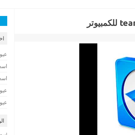
البح
عن:
اخ
عيو
اسع
اسع
عيو
عيو
ال
اسعا