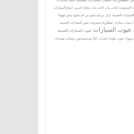
اسعار السيارات
ة
السعودية
العاب بنات
العاب بنات مكياج
انواع السيارات
المرور
بي ام دبليو
تويوتا
السيارات الصينية
بي إم دبليو
بيجو
اوبل
سيارة
سيات
صور السيارات الصينية
سيارات
شيفروليه
عيوب السيارات
عيوب السيارات الصينية
مرسيدس
كيا
نيسان
ويوتا
عيوب هوندا
كفرات
هيونداي