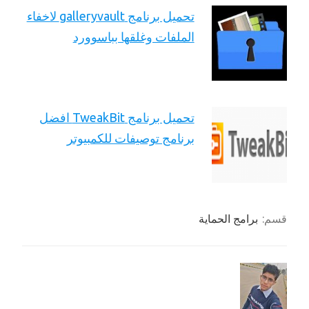
تحميل برنامج galleryvault لاخفاء
الملفات وغلقها بباسوورد
تحميل برنامج TweakBit افضل
برنامج توصيفات للكمبيوتر
قسم:
برامج الحماية