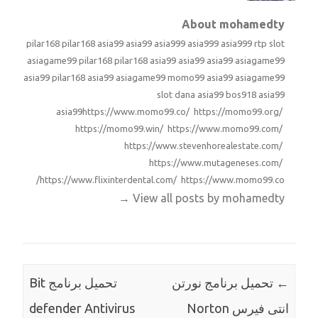
About mohamedty
pilar168
pilar168
asia99
asia99
asia999
asia999
asia999
rtp slot
asiagame99
pilar168
pilar168
asia99
asia99
asia99
asiagame99
asia99
pilar168
asia99
asiagame99
momo99
asia99
asiagame99
slot dana
asia99
bos918
asia99
asia99
https://www.momo99.co/ https://momo99.org/
https://momo99.win/ https://www.momo99.com/
https://www.stevenhorealestate.com/
https://www.mutageneses.com/
https://www.flixinterdental.com/ https://www.momo99.co/
→
View all posts by mohamedty
←
تحميل برنامج نورتن
تحميل برنامج Bit
انتى فيرس Norton
defender Antivirus