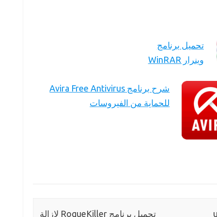
تحميل برنامج
وينرار WinRAR
شرح برنامج Avira Free Antivirus
للحماية من الفيروسات
تحميل برنامج RogueKiller ﻹزالة