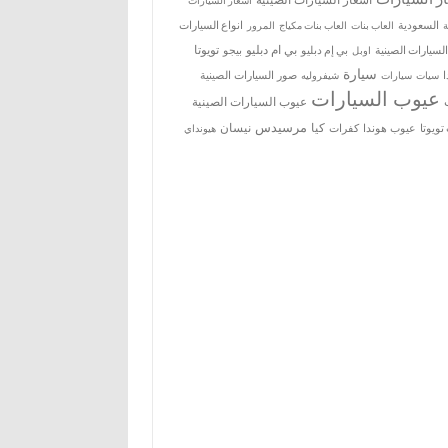
اسعار السيارات
ة
السعودية
العاب بنات
العاب بنات مكياج
انواع السيارات
المرور
بي ام دبليو
تويوتا
السيارات الصينية
بي إم دبليو
بيجو
اوبل
سيارة
سيات
صور السيارات الصينية
سيارات
شيفروليه
عيوب السيارات
عيوب السيارات الصينية
مرسيدس
كيا
نيسان
ويوتا
عيوب هوندا
كفرات
هيونداي