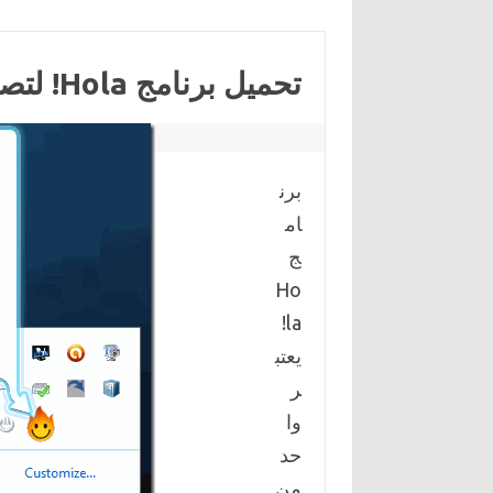
تحميل برنامج Hola! لتصفح المواقع المحجوبة
برن
ام
ج
Ho
la!
يعتب
ر
وا
حد
من