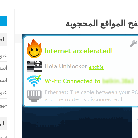
البح
عن:
اخ
عيو
اسع
اسع
عيو
عيو
ال
اسعا