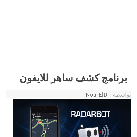
برنامج كشف ساهر للايفون
بواسطة
NourElDin