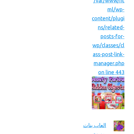
/var/www/ht
ml/wp-
content/plugi
ns/related-
posts-for-
wp/classes/cl
ass-post-link-
manager.php
on line 443
العاب بنات