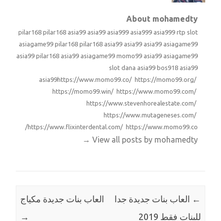
About mohamedty
pilar168
pilar168
asia99
asia99
asia999
asia999
asia999
rtp slot
asiagame99
pilar168
pilar168
asia99
asia99
asia99
asiagame99
asia99
pilar168
asia99
asiagame99
momo99
asia99
asiagame99
slot dana
asia99
bos918
asia99
asia99
https://www.momo99.co/ https://momo99.org/
https://momo99.win/ https://www.momo99.com/
https://www.stevenhorealestate.com/
https://www.mutageneses.com/
https://www.flixinterdental.com/ https://www.momo99.co/
→
View all posts by mohamedty
←
العاب بنات جديدة جدا
العاب بنات جديدة مكياج
للبنات فقط 2019
→