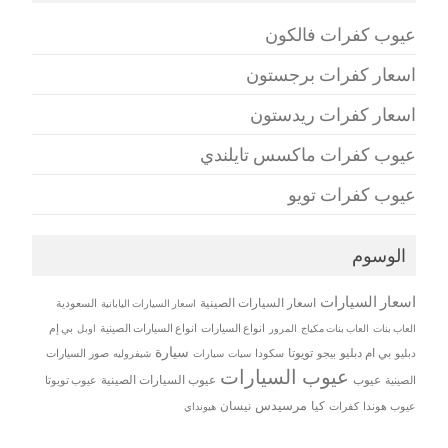
عيوب كفرات فالكون
اسعار كفرات برجستون
اسعار كفرات ريدستون
عيوب كفرات ماكسس تايلندي
عيوب كفرات تويو
الوسوم
اسعار السيارات
اسعار السيارات الصينية
اسعار السيارات اليابانية
السعودية
العاب بنات
العاب بنات مكياج
انواع السيارات
انواع السيارات الصينية
بي إم
المرور
اوبل
سيارة
بي ام دبليو
تويوتا
دبليو
بيجو
سكودا
سيات
صور السيارات
سيارات
شيفروليه
عيوب السيارات
عيوب
عيوب السيارات الصينية
الصينية
عيوب تويوتا
مرسيدس
كيا
نيسان
عيوب هوندا
كفرات
هيونداي