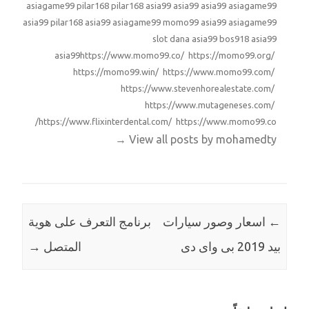
asiagame99
pilar168
pilar168
asia99
asia99
asia99
asiagame99
asia99
pilar168
asia99
asiagame99
momo99
asia99
asiagame99
slot dana
asia99
bos918
asia99
asia99
https://www.momo99.co/ https://momo99.org/
https://momo99.win/ https://www.momo99.com/
https://www.stevenhorealestate.com/
https://www.mutageneses.com/
https://www.flixinterdental.com/ https://www.momo99.co/
→
View all posts by mohamedty
←
اسعار وصور سيارات
برنامج التعرف على هوية
بيد 2019 بى واى دى
المتصل
→