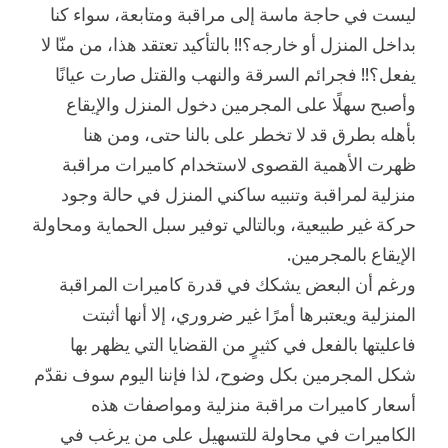
ليست في حاجة ماسة إلى مراقبة ومتابعة، سواء كنا
بداخل المنزل أو خارجه؟!! بالتأكيد تعتقد هذا، من منّا لا
يفعل؟!! فجرائم السرقة والنهب والقتل صارت عيانًا
وأصبح سهلًا على المجرمين دخول المنزل والإيقاع
بأهله بطرق قد لا تخطر على بالنا حتى، ومن هنا
ظهرت الأهمية القصوى لاستخدام كاميرات مراقبة
منزلية لمراقبة وتنبيه ساكني المنزل في حالة وجود
حركة غير طبيعية، وبالتالي توفير سبل الحماية ومحاولة
الإيقاع بالمجرمين.
ورغم أن البعض يشكك في قدرة كاميرات المراقبة
المنزلية ويعتبرها أمرًا غير ضروري، إلا أنها أثبتت
فاعليتها بالفعل في كثيرٍ من القضايا التي يظهر بها
شكل المجرمين بكل وضوح، لذا فإننا اليوم سوف نقدّم
أسعار كاميرات مراقبة منزلية ومواصفات هذه
الكاميرات في محاولة للتسهيل على من يرغب في